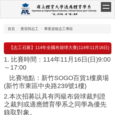
跳
到
主
要
內
首頁
實習與志工
畢業資格志工專區
容
區
【志工召募】114年全國布袋球大賽(114年11月16日)
1. 比賽時間：114年11月16日(日)9:00
～17:00
比賽地點：新竹SOGO百貨1樓廣場
(新竹市
東區中央路239號1樓
)
2.本次招募以具有丙級布袋球裁判證
之裁判或適應體育學系之同學為優先
錄取對象。